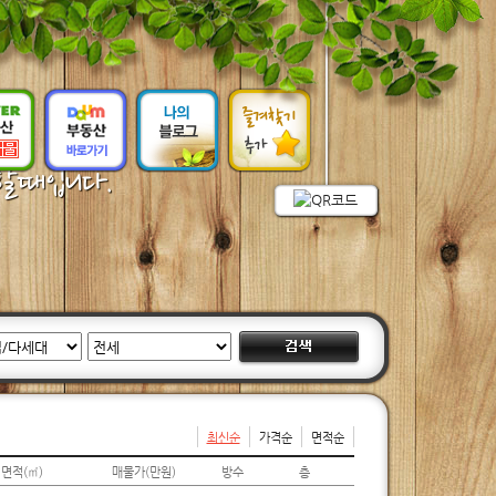
자할때입니다.
최신순
가격순
면적순
면적(㎡)
매물가(만원)
방수
층