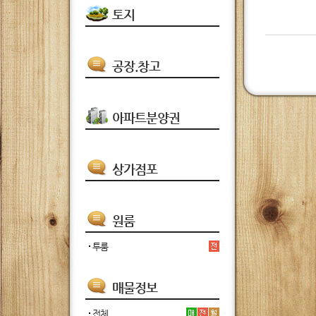
토지
공장.창고
아파트분양권
상가점포
원룸
투룸
매물정보
전체