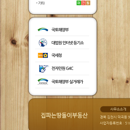
기타
사무소소개
집파는땅돌이부동산
경북 김천시 덕곡동 9
사업자등록번호 : 510