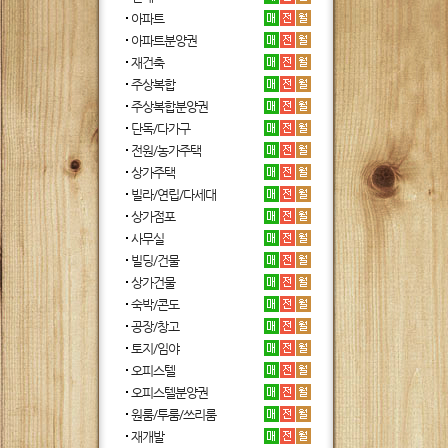
아파트
아파트분양권
재건축
주상복합
주상복합분양권
단독/다가구
전원/농가주택
상가주택
빌라/연립/다세대
상가점포
사무실
빌딩/건물
상가건물
숙박/콘도
공장/창고
토지/임야
오피스텔
오피스텔분양권
원룸/투룸/쓰리룸
재개발