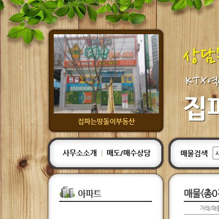
KTX역
집
집파는땅돌이부동산
사무소소개
매도/매수상담
매물검색
아파트
매물(총0
거래/매