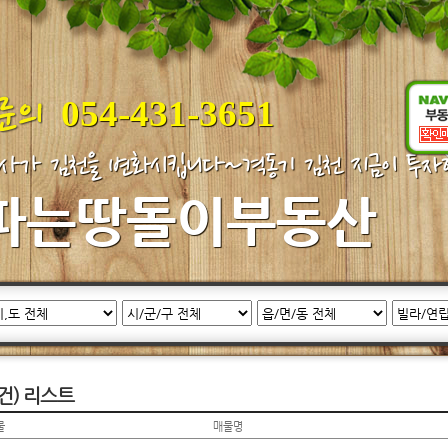
054-431-3651
사가 김천을 변화시킵니다~격동기 김천 지금이 투
파는땅돌이부동산
건) 리스트
물
매물명