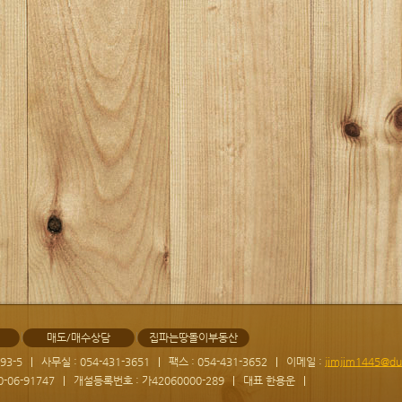
매도/매수상담
집파는땅돌이부동산
93-5
사무실 : 054-431-3651
팩스 : 054-431-3652
이메일 :
jimjim1445@du
-06-91747
개설등록번호 : 가42060000-289
대표 한용운