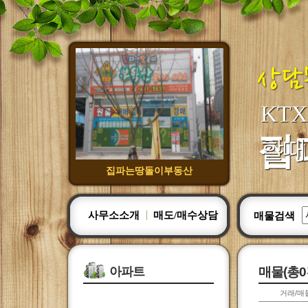
KT
집
할때
집파는땅돌이부동산
사무소소개
매도/매수상담
매물검색
아파트
매물(총0
거래/매