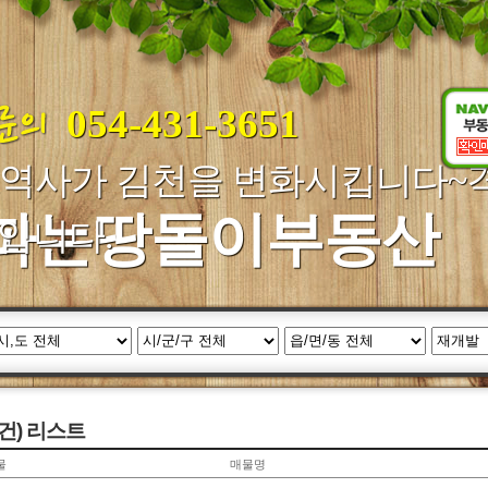
054-431-3651
X역사가 김천을 변화시킵니다~
파는땅돌이부동산
입니다.
건) 리스트
물
매물명