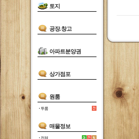
토지
공장.창고
아파트분양권
상가점포
원룸
투룸
매물정보
전체