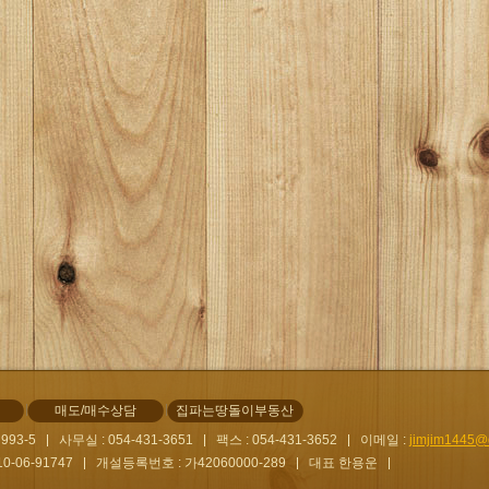
매도/매수상담
집파는땅돌이부동산
93-5
사무실 : 054-431-3651
팩스 : 054-431-3652
이메일 :
jimjim1445@
-06-91747
개설등록번호 : 가42060000-289
대표 한용운