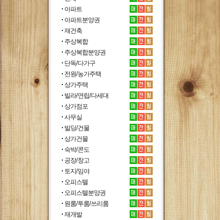
아파트
아파트분양권
재건축
주상복합
주상복합분양권
단독/다가구
전원/농가주택
상가주택
빌라/연립/다세대
상가점포
사무실
빌딩/건물
상가건물
숙박/콘도
공장/창고
토지/임야
오피스텔
오피스텔분양권
원룸/투룸/쓰리룸
재개발