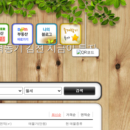
격동기 김천 지금이 투자
최신순
가격순
면적순
면적(㎡)
매물가(만원)
현 매물종류