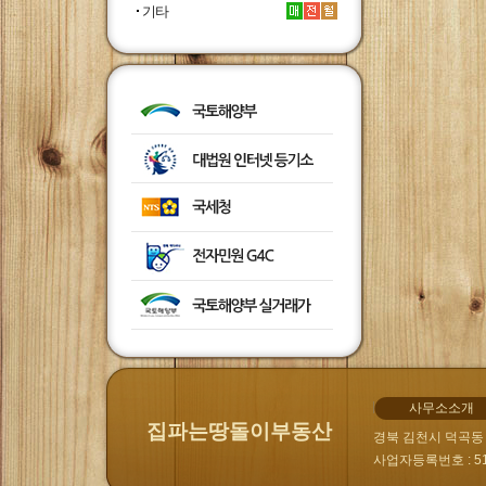
기타
사무소소개
집파는땅돌이부동산
경북 김천시 덕곡동 9
사업자등록번호 : 510